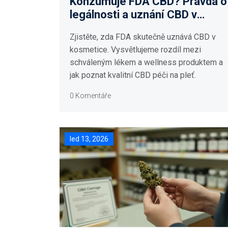
Konzumuje FDA CBD? Pravda o
legálnosti a uznání CBD v
kosmetice
Zjistěte, zda FDA skutečně uznává CBD v
kosmetice. Vysvětlujeme rozdíl mezi
schváleným lékem a wellness produktem a
jak poznat kvalitní CBD péči na pleť.
0 Komentáře
led 13, 2026