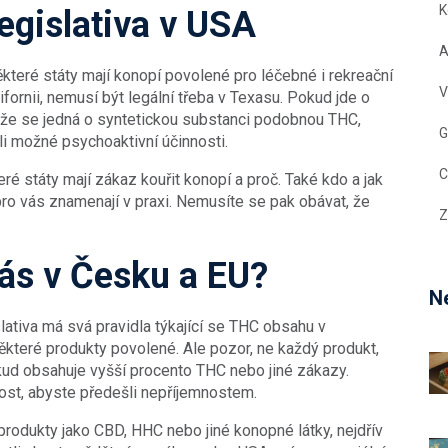
K
legislativa v USA
A
ěkteré státy mají konopí povolené pro léčebné i rekreační
V
alifornii, nemusí být legální třeba v Texasu. Pokud jde o
tože se jedná o syntetickou substanci podobnou THC,
G
li možné psychoaktivní účinnosti.
C
ré státy mají zákaz kouřit konopí a proč. Také kdo a jak
ro vás znamenají v praxi. Nemusíte se pak obávat, že
Z
ás v Česku a EU?
Ne
slativa má svá pravidla týkající se THC obsahu v
které produkty povolené. Ale pozor, ne každý produkt,
kud obsahuje vyšší procento THC nebo jiné zákazy.
ost, abyste předešli nepříjemnostem.
produkty jako CBD, HHC nebo jiné konopné látky, nejdřív