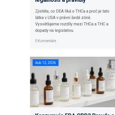
Zjistěte, co DEA říká o THCa a proč je tato
látka v USA v právní šedé zóně.
Vysvětlujeme rozdíly mezi THCa a THC a
dopady na legislativu.
0 Komentáře
dub 12, 2026