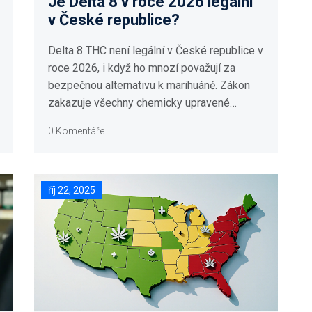
Je Delta 8 v roce 2026 legální
v České republice?
Delta 8 THC není legální v České republice v
roce 2026, i když ho mnozí považují za
bezpečnou alternativu k marihuáně. Zákon
zakazuje všechny chemicky upravené
deriváty THC. Zjistěte, co je legální a jak se
0 Komentáře
vyhnout rizikům.
říj 22, 2025