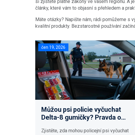
si zjistěte platné zákony ve vašem regionu. A j
články, které vám to objasní s přehledem a pra
Máte otázky? Napište nám, rádi pomůžeme s výk
kvalitní produkty. Bezstarostné používání začín
čen 19, 2026
Můžou psi policie vyčuchat
Delta-8 gumičky? Pravda o
čichu a zákoně
Zjistěte, zda mohou policejní psi vyčuchat