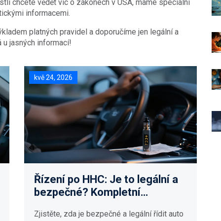
estli chcete vědět víc o zákonech v USA, máme speciální
ktickými informacemi.
ladem platných pravidel a doporučíme jen legální a
á u jasných informací!
kvě 24, 2026
Řízení po HHC: Je to legální a
bezpečné? Kompletní
průvodce pro řidiče
Zjistěte, zda je bezpečné a legální řídit auto