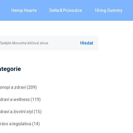
Hemp Hearts
Delta 8 Průvodce
10 Mg Gummy
ategorie
onopí a zdraví
(209)
draví a wellness
(119)
draví a životní styl
(15)
rávo a legislativa
(14)