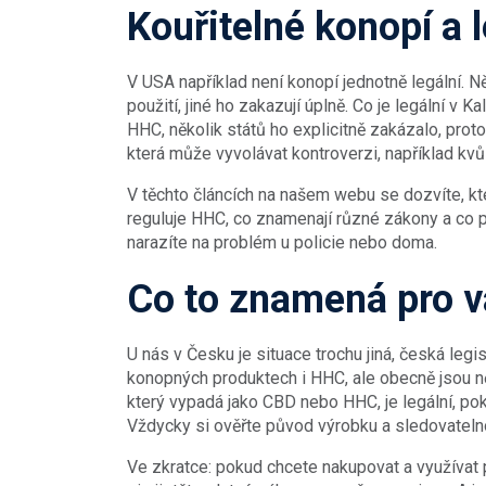
Kouřitelné konopí a 
V USA například není konopí jednotně legální. N
použití, jiné ho zakazují úplně. Co je legální v K
HHC, několik států ho explicitně zakázalo, pro
která může vyvolávat kontroverzi, například kvů
V těchto článcích na našem webu se dozvíte, kte
reguluje HHC, co znamenají různé zákony a co p
narazíte na problém u policie nebo doma.
Co to znamená pro v
U nás v Česku je situace trochu jiná, česká legi
konopných produktech i HHC, ale obecně jsou ně
který vypadá jako CBD nebo HHC, je legální, po
Vždycky si ověřte původ výrobku a sledovateln
Ve zkratce: pokud chcete nakupovat a využívat 