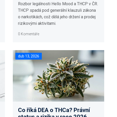
Rozbor legálnosti Hello Mood a THCP v ČR.
THCP spadá pod generální klauzuli zákona
o narkotikách, což dělá jeho držení a prodej
rizikovými aktivitami.
0 Komentáře
dub 13, 2026
Co říká DEA o THCa? Právní
status a rizika v roce 2026