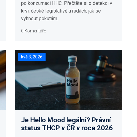
po konzumaci HHC. Přečtěte si o detekci v
krvi, české legislativě a radách, jak se
vyhnout pokutám.
0 Komentáře
kvě 3, 2026
Je Hello Mood legální? Právní
status THCP v ČR v roce 2026