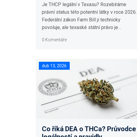
Je THCP legální v Texasu? Rozebíráme
právní status této potentní látky v roce 2026.
Federální zákon Farm Bill ji technicky
povoluje, ale texaské státní právo je
přísnější. Zjistěte rizika nákupu, rozdíl mezi
0 Komentáře
přírodním a syntetickým THCP a co hrozí při
porušení zákona.
dub 13, 2026
Co říká DEA o THCa? Průvodce
legálností a pravidly