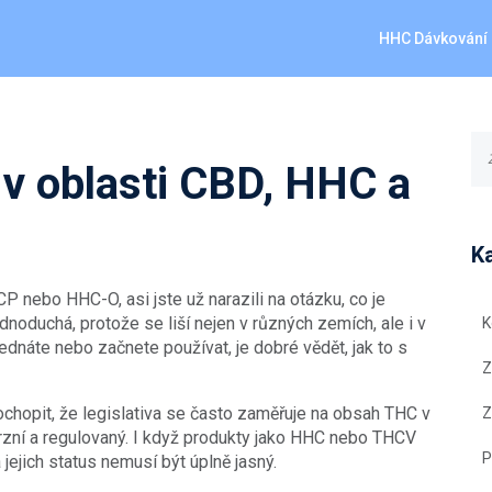
HHC Dávkování
a v oblasti CBD, HHC a
K
 nebo HHC-O, asi jste už narazili na otázku, co je
ednoduchá, protože se liší nejen v různých zemích, ale i v
K
ednáte nebo začnete používat, je dobré vědět, jak to s
Z
chopit, že legislativa se často zaměřuje na obsah THC v
Z
erzní a regulovaný. I když produkty jako HHC nebo THCV
P
a jejich status nemusí být úplně jasný.