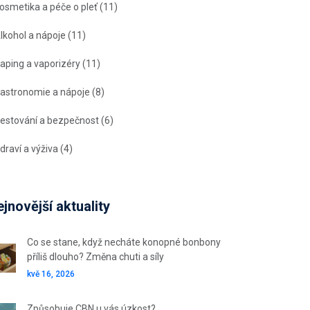
osmetika a péče o pleť
(11)
lkohol a nápoje
(11)
aping a vaporizéry
(11)
astronomie a nápoje
(8)
estování a bezpečnost
(6)
draví a výživa
(4)
jnovější aktuality
Co se stane, když necháte konopné bonbony
příliš dlouho? Změna chuti a síly
kvě 16, 2026
Způsobuje CBN u vás úzkost?