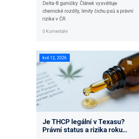
Delta-8 gumičky. Článek vysvětluje
chemické rozdíly, limity čichu psů a právní
rizika v ČR.
0 Komentáře
kvě 12, 2026
Je THCP legální v Texasu?
Právní status a rizika roku
2026