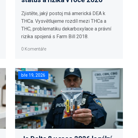
Zjistěte, jaký postoj má americká DEA k
THCa. Vysvětlujeme rozdíl mezi THCa a
THC, problematiku dekarboxylace a právní
rizika spojená s Farm Bill 2018.
0 Komentáře
bře 19, 2026