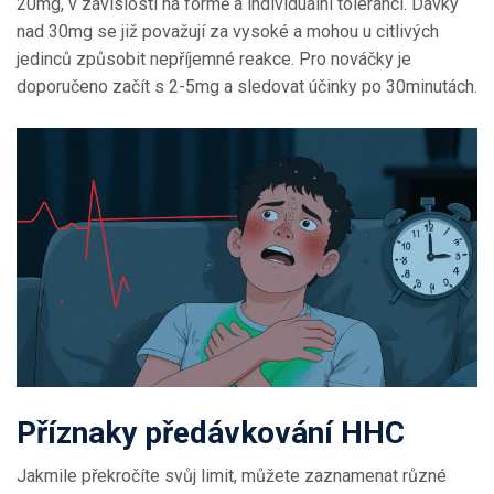
20mg, v závislosti na formě a individuální toleranci. Dávky
nad 30mg se již považují za vysoké a mohou u citlivých
jedinců způsobit nepříjemné reakce. Pro nováčky je
doporučeno začít s 2-5mg a sledovat účinky po 30minutách.
Příznaky předávkování HHC
Jakmile překročíte svůj limit, můžete zaznamenat různé