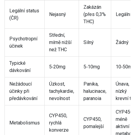
Zakázán
Legální status
Nejasný
(přes 0,3%
Legální
(ČR)
THC)
Střední,
Psychotropní
mírně nižší
Silný
Žádný
účinek
než THC
Typické
5‑20mg
5‑10mg
10‑50mg
dávkování
Nežádoucí
Úzkost,
Panika,
Únava,
účinky při
tachykardie,
halucinace,
nízký
předávkování
nevolnost
paranoia
krevní tl
CYP450,
CYP450,
CYP450,
méně
Metabolismus
rychlá
pomalejší
aktivní
konverze
metaboli