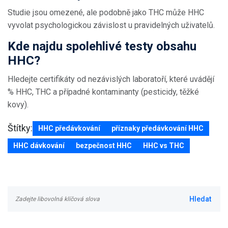
Studie jsou omezené, ale podobně jako THC může HHC
vyvolat psychologickou závislost u pravidelných uživatelů.
Kde najdu spolehlivé testy obsahu
HHC?
Hledejte certifikáty od nezávislých laboratoří, které uvádějí
% HHC, THC a případné kontaminanty (pesticidy, těžké
kovy).
Štítky:
HHC předávkování
příznaky předávkování HHC
HHC dávkování
bezpečnost HHC
HHC vs THC