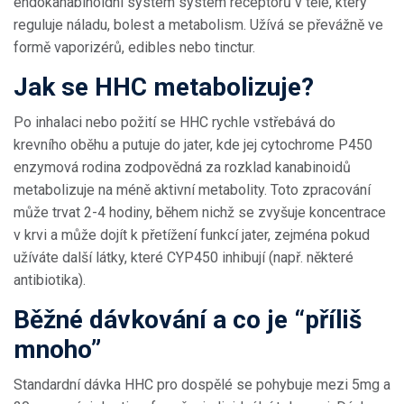
endokanabinoidní systém
systém receptorů v těle, který
reguluje náladu, bolest a metabolism
. Užívá se převážně ve
formě vaporizérů, edibles nebo tinctur.
Jak se HHC metabolizuje?
Po inhalaci nebo požití se HHC rychle vstřebává do
krevního oběhu a putuje do jater, kde jej
cytochrome P450
enzymová rodina zodpovědná za rozklad kanabinoidů
metabolizuje na méně aktivní metabolity. Toto zpracování
může trvat 2-4 hodiny, během nichž se zvyšuje koncentrace
v krvi a může dojít k přetížení funkcí jater, zejména pokud
užíváte další látky, které CYP450 inhibují (např. některé
antibiotika).
Běžné dávkování a co je “příliš
mnoho”
Standardní dávka HHC pro dospělé se pohybuje mezi 5mg a