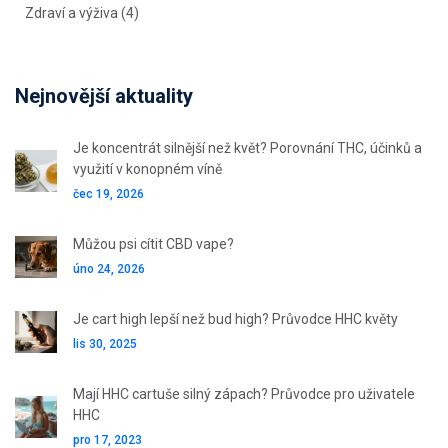
Zdraví a výživa
(4)
Nejnovější aktuality
Je koncentrát silnější než květ? Porovnání THC, účinků a
využití v konopném víně
čec 19, 2026
Můžou psi cítit CBD vape?
úno 24, 2026
Je cart high lepší než bud high? Průvodce HHC květy
lis 30, 2025
Mají HHC cartuše silný zápach? Průvodce pro uživatele
HHC
pro 17, 2023