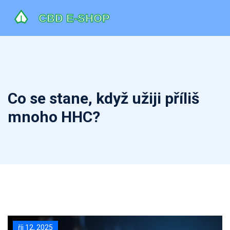
Co se stane, když užiji příliš
mnoho HHC?
říj 12, 2025