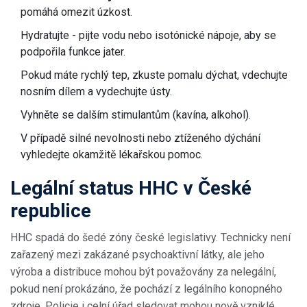
pomáhá omezit úzkost.
Hydratujte - pijte vodu nebo isotónické nápoje, aby se
podpořila funkce jater.
Pokud máte rychlý tep, zkuste pomalu dýchat, vdechujte
nosním dílem a vydechujte ústy.
Vyhněte se dalším stimulantům (kavína, alkohol).
V případě silné nevolnosti nebo ztíženého dýchání
vyhledejte okamžitě lékařskou pomoc.
Legální status HHC v České
republice
HHC spadá do šedé zóny české legislativy. Technicky není
zařazený mezi zakázané psychoaktivní látky, ale jeho
výroba a distribuce mohou být považovány za nelegální,
pokud není prokázáno, že pochází z legálního konopného
zdroje. Policie i celní úřad sledovat mohou nově vzniklé