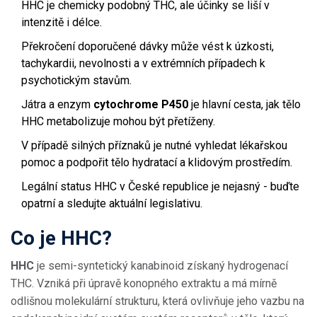
HHC je chemicky podobný THC, ale účinky se liší v
intenzitě i délce.
Překročení doporučené dávky může vést k úzkosti,
tachykardii, nevolnosti a v extrémních případech k
psychotickým stavům.
Játra a enzym
cytochrome P450
je hlavní cesta, jak tělo
HHC metabolizuje
mohou být přetíženy.
V případě silných příznaků je nutné vyhledat lékařskou
pomoc a podpořit tělo hydratací a klidovým prostředím.
Legální status HHC v České republice je nejasný - buďte
opatrní a sledujte aktuální legislativu.
Co je HHC?
HHC
je semi-syntetický kanabinoid získaný hydrogenací
THC
. Vzniká při úpravě konopného extraktu a má mírně
odlišnou molekulární strukturu, která ovlivňuje jeho vazbu na