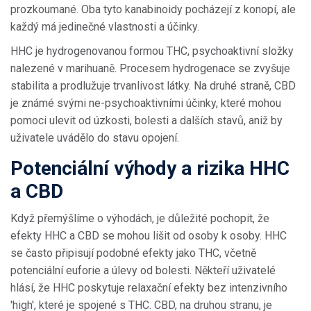
prozkoumané. Oba tyto kanabinoidy pocházejí z konopí, ale
každý má jedinečné vlastnosti a účinky.
HHC je hydrogenovanou formou THC, psychoaktivní složky
nalezené v marihuaně. Procesem hydrogenace se zvyšuje
stabilita a prodlužuje trvanlivost látky. Na druhé straně, CBD
je známé svými ne-psychoaktivními účinky, které mohou
pomoci ulevit od úzkosti, bolesti a dalších stavů, aniž by
uživatele uvádělo do stavu opojení.
Potenciální výhody a rizika HHC
a CBD
Když přemýšlíme o výhodách, je důležité pochopit, že
efekty HHC a CBD se mohou lišit od osoby k osoby. HHC
se často připisují podobné efekty jako THC, včetně
potenciální euforie a úlevy od bolesti. Někteří uživatelé
hlásí, že HHC poskytuje relaxační efekty bez intenzivního
'high', které je spojené s THC. CBD, na druhou stranu, je