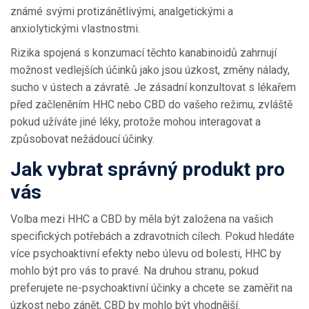
známé svými protizánětlivými, analgetickými a
anxiolytickými vlastnostmi.
Rizika spojená s konzumací těchto kanabinoidů zahrnují
možnost vedlejších účinků jako jsou úzkost, změny nálady,
sucho v ústech a závratě. Je zásadní konzultovat s lékařem
před začleněním HHC nebo CBD do vašeho režimu, zvláště
pokud užíváte jiné léky, protože mohou interagovat a
způsobovat nežádoucí účinky.
Jak vybrat správný produkt pro
vás
Volba mezi HHC a CBD by měla být založena na vašich
specifických potřebách a zdravotních cílech. Pokud hledáte
více psychoaktivní efekty nebo úlevu od bolesti, HHC by
mohlo být pro vás to pravé. Na druhou stranu, pokud
preferujete ne-psychoaktivní účinky a chcete se zaměřit na
úzkost nebo zánět, CBD by mohlo být vhodnější.