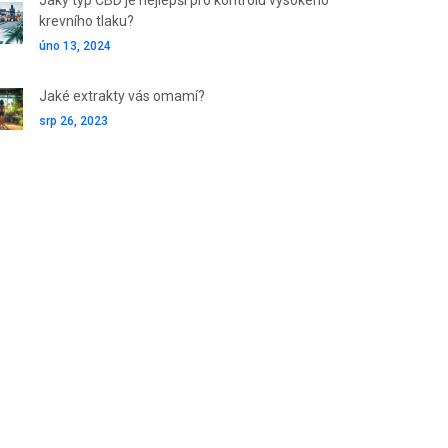
Jaký typ CBD je nejlepší pro kontrolu vysokého
krevního tlaku?
úno 13, 2024
Jaké extrakty vás omamí?
srp 26, 2023