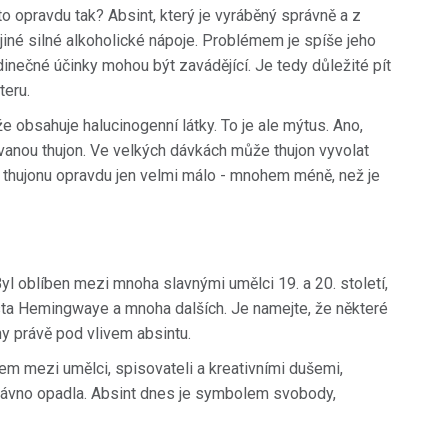
o opravdu tak? Absint, který je vyráběný správně a z
 jiné silné alkoholické nápoje. Problémem je spíše jeho
inečné účinky mohou být zavádějící. Je tedy důležité pít
teru.
e obsahuje halucinogenní látky. To je ale mýtus. Ano,
zvanou thujon. Ve velkých dávkách může thujon vyvolat
je thujonu opravdu jen velmi málo - mnohem méně, než je
 Byl oblíben mezi mnoha slavnými umělci 19. a 20. století,
sta Hemingwaye a mnoha dalších. Je namejte, že některé
ny právě pod vlivem absintu.
m mezi umělci, spisovateli a kreativními dušemi,
 dávno opadla. Absint dnes je symbolem svobody,