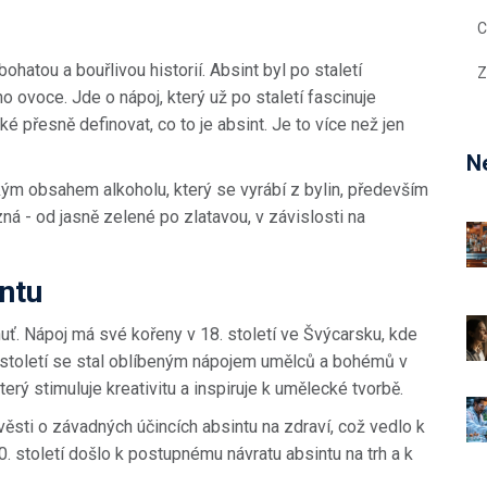
C
bohatou a bouřlivou historií. Absint byl po staletí
Z
 ovoce. Jde o nápoj, který už po staletí fascinuje
ké přesně definovat, co to je absint. Je to více než jen
Ne
kým obsahem alkoholu, který se vyrábí z bylin, především
ná - od jasně zelené po zlatavou, v závislosti na
ntu
chuť. Nápoj má své kořeny v 18. století ve Švýcarsku, kde
. století se stal oblíbeným nápojem umělců a bohémů v
erý stimuluje kreativitu a inspiruje k umělecké tvorbě.
věsti o závadných účincích absintu na zdraví, což vedlo k
 století došlo k postupnému návratu absintu na trh a k