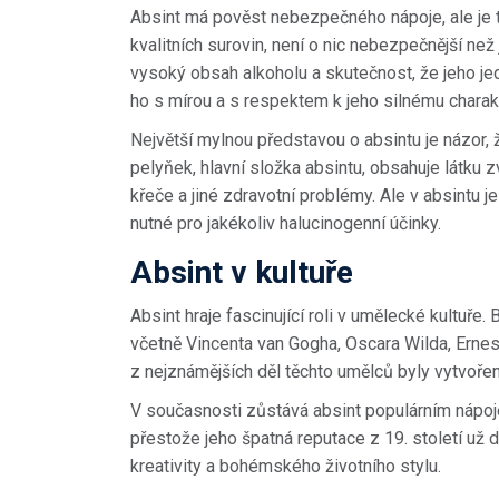
Absint má pověst nebezpečného nápoje, ale je t
kvalitních surovin, není o nic nebezpečnější než
vysoký obsah alkoholu a skutečnost, že jeho jed
ho s mírou a s respektem k jeho silnému charak
Největší mylnou představou o absintu je názor, ž
pelyňek, hlavní složka absintu, obsahuje látku 
křeče a jiné zdravotní problémy. Ale v absintu 
nutné pro jakékoliv halucinogenní účinky.
Absint v kultuře
Absint hraje fascinující roli v umělecké kultuře.
včetně Vincenta van Gogha, Oscara Wilda, Erne
z nejznámějších děl těchto umělců byly vytvoře
V současnosti zůstává absint populárním nápoje
přestože jeho špatná reputace z 19. století už
kreativity a bohémského životního stylu.