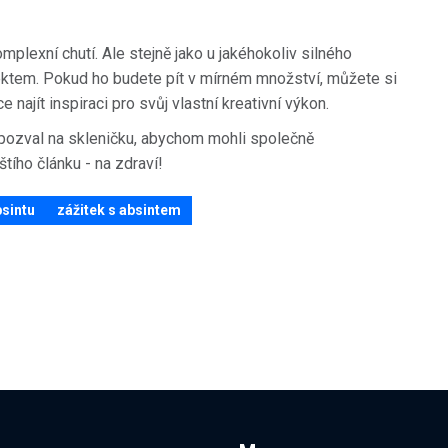
komplexní chutí. Ale stejně jako u jakéhokoliv silného
pektem. Pokud ho budete pít v mírném množství, můžete si
najít inspiraci pro svůj vlastní kreativní výkon.
 pozval na skleničku, abychom mohli společně
štího článku - na zdraví!
bsintu
zážitek s absintem