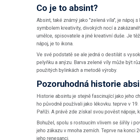
Co je to absint?
Absint, také známý jako "zelená víla", je nápoj s 
symbolem kreativity, divokých nocí a zakázaného
umělce, spisovatele a jiné kreativní duše. Je těž
nápoj, je to ikona.
Ve své podstatě se ale jedná o destilát s vyso
pelyňku a anýzu. Barva zelené víly může být růz
použitých bylinkách a metodě výroby.
Pozoruhodná historie absi
Historie absintu je stejně fascinující jako jeho 
ho původně používali jako lékovku. teprve v 19
Paříži. A právě zde získal svou pověst nápoje, kt
Bohužel, spolu s rostoucím vlivem se šířily i po
jeho zákazu v mnoha zemích. Teprve na konci 20.
jeho renesanci.