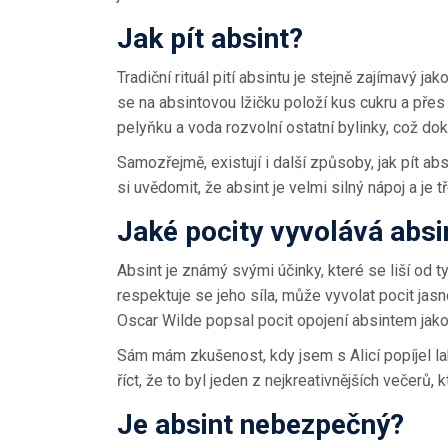
Jak pít absint?
Tradiční rituál pití absintu je stejně zajímavý ja
se na absintovou lžičku položí kus cukru a přes
pelyňku a voda rozvolní ostatní bylinky, což do
Samozřejmě, existují i další způsoby, jak pít ab
si uvědomit, že absint je velmi silný nápoj a je t
Jaké pocity vyvolává absi
Absint je známý svými účinky, které se liší od 
respektuje se jeho síla, může vyvolat pocit jasno
Oscar Wilde popsal pocit opojení absintem jako
Sám mám zkušenost, kdy jsem s Alicí popíjel l
říct, že to byl jeden z nejkreativnějších večerů, k
Je absint nebezpečný?