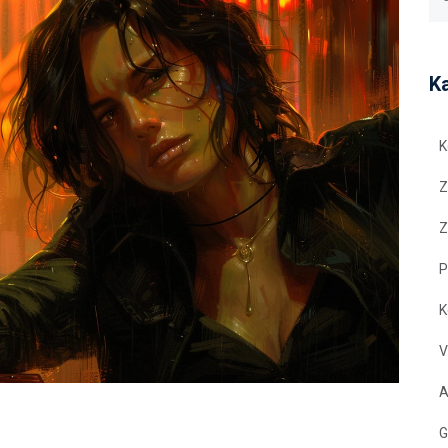
K
K
Z
Z
P
K
V
A
G