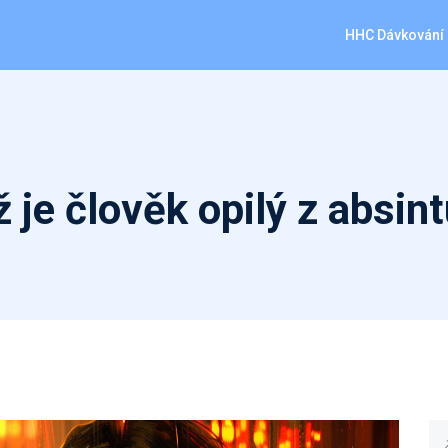
HHC Dávkování
ž je člověk opilý z absin