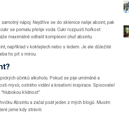
ko samotný nápoj. Nejdříve se do sklenice nalije absint, pak
 cukr se pomalu přelije voda. Cukr rozpustí hořkost
káže maximálně odhalit komplexní chuť absintu.
sint, například v koktejlech nebo s ledem. Je ale důležité
řeba ho pít s mírou.
nt?
typických účinků alkoholu. Pokud se pije umírněně a
sti mysli, ostrého vidění a kreativní inspirace. Spisovatel
 "hlubokou klidnost".
ahvičku Absintu a začal psát jeden z mých blogů. Musím
teré jsme kdy strávili.