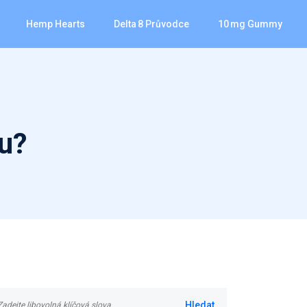
Hemp Hearts
Delta 8 Průvodce
10 Mg Gummy
tu?