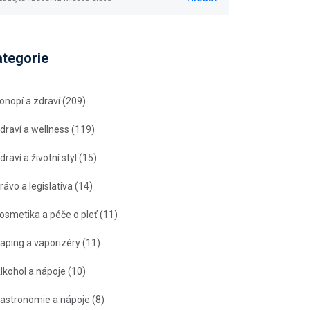
ategorie
onopí a zdraví
(209)
draví a wellness
(119)
draví a životní styl
(15)
rávo a legislativa
(14)
osmetika a péče o pleť
(11)
aping a vaporizéry
(11)
lkohol a nápoje
(10)
astronomie a nápoje
(8)