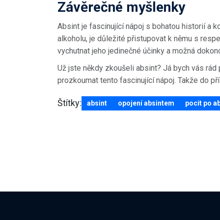
Závěrečné myšlenky
Absint je fascinující nápoj s bohatou historií a 
alkoholu, je důležité přistupovat k němu s res
vychutnat jeho jedinečné účinky a možná dokonce 
Už jste někdy zkoušeli absint? Já bych vás rád
prozkoumat tento fascinující nápoj. Takže do pří
Štítky:
absint
opojení absintem
pocit po a