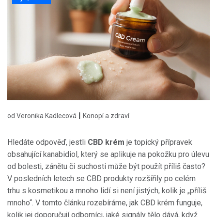
|
od Veronika Kadlecová
Konopí a zdraví
Hledáte odpověď, jestli
CBD krém
je topický přípravek
obsahující kanabidiol, který se aplikuje na pokožku pro úlevu
od bolesti, zánětu či suchosti
může být použít příliš často?
V posledních letech se CBD produkty rozšířily po celém
trhu s kosmetikou a mnoho lidí si není jistých, kolik je „příliš
mnoho“. V tomto článku rozebíráme, jak CBD krém funguje,
kolik jej doporučují odborníci, jaké signály tělo dává, když