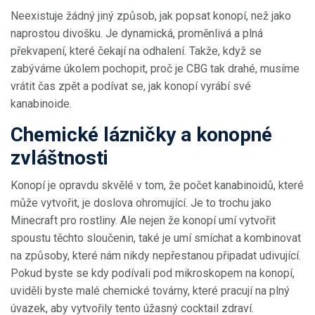
Neexistuje žádný jiný způsob, jak popsat konopí, než jako
naprostou divošku. Je dynamická, proměnlivá a plná
překvapení, které čekají na odhalení. Takže, když se
zabýváme úkolem pochopit, proč je CBG tak drahé, musíme
vrátit čas zpět a podívat se, jak konopí vyrábí své
kanabinoide.
Chemické lázničky a konopné
zvláštnosti
Konopí je opravdu skvělé v tom, že počet kanabinoidů, které
může vytvořit, je doslova ohromující. Je to trochu jako
Minecraft pro rostliny. Ale nejen že konopí umí vytvořit
spoustu těchto sloučenin, také je umí smíchat a kombinovat
na způsoby, které nám nikdy nepřestanou připadat udivující.
Pokud byste se kdy podívali pod mikroskopem na konopí,
uviděli byste malé chemické továrny, které pracují na plný
úvazek, aby vytvořily tento úžasný cocktail zdraví.