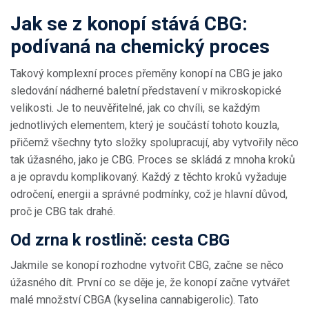
Jak se z konopí stává CBG:
podívaná na chemický proces
Takový komplexní proces přeměny konopí na CBG je jako
sledování nádherné baletní představení v mikroskopické
velikosti. Je to neuvěřitelné, jak co chvíli, se každým
jednotlivých elementem, který je součástí tohoto kouzla,
přičemž všechny tyto složky spolupracují, aby vytvořily něco
tak úžasného, jako je CBG. Proces se skládá z mnoha kroků
a je opravdu komplikovaný. Každý z těchto kroků vyžaduje
odročení, energii a správné podmínky, což je hlavní důvod,
proč je CBG tak drahé.
Od zrna k rostlině: cesta CBG
Jakmile se konopí rozhodne vytvořit CBG, začne se něco
úžasného dít. První co se děje je, že konopí začne vytvářet
malé množství CBGA (kyselina cannabigerolic). Tato