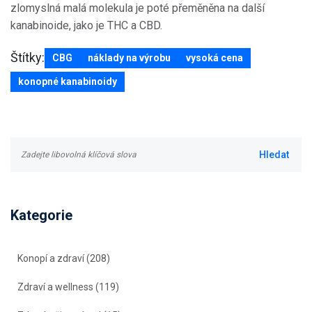
zlomyslná malá molekula je poté přeměněna na další
kanabinoide, jako je THC a CBD.
Štítky:
CBG
náklady na výrobu
vysoká cena
konopné kanabinoidy
Kategorie
Konopí a zdraví
(208)
Zdraví a wellness
(119)