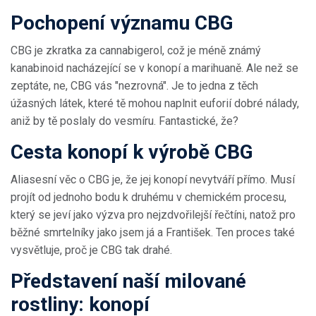
Pochopení významu CBG
CBG je zkratka za cannabigerol, což je méně známý
kanabinoid nacházející se v konopí a marihuaně. Ale než se
zeptáte, ne, CBG vás "nezrovná". Je to jedna z těch
úžasných látek, které tě mohou naplnit euforií dobré nálady,
aniž by tě poslaly do vesmíru. Fantastické, že?
Cesta konopí k výrobě CBG
Aliasesní věc o CBG je, že jej konopí nevytváří přímo. Musí
projít od jednoho bodu k druhému v chemickém procesu,
který se jeví jako výzva pro nejzdvořilejší řečtíni, natož pro
běžné smrtelníky jako jsem já a František. Ten proces také
vysvětluje, proč je CBG tak drahé.
Představení naší milované
rostliny: konopí