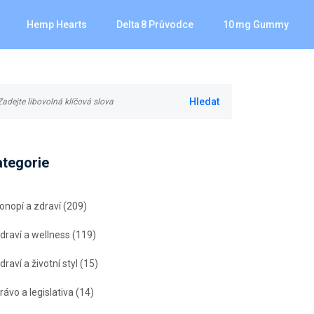
Hemp Hearts
Delta 8 Průvodce
10 Mg Gummy
ategorie
onopí a zdraví
(209)
draví a wellness
(119)
draví a životní styl
(15)
rávo a legislativa
(14)