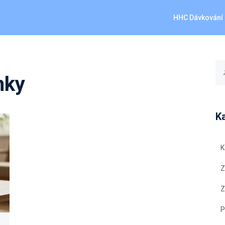
HHC Dávkování
nky
K
K
Z
Z
P