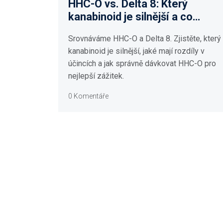
HHC-O vs. Delta 8: Který
kanabinoid je silnější a co
očekávat?
Srovnáváme HHC-O a Delta 8. Zjistěte, který
kanabinoid je silnější, jaké mají rozdíly v
účincích a jak správně dávkovat HHC-O pro
nejlepší zážitek.
0 Komentáře