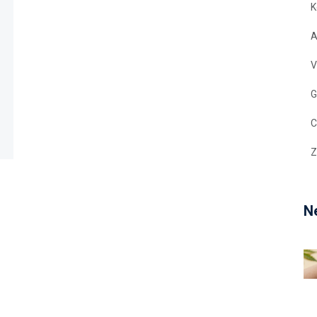
K
A
V
G
C
Z
Ne