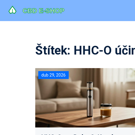
Štítek: HHC-O úči
dub 29, 2026