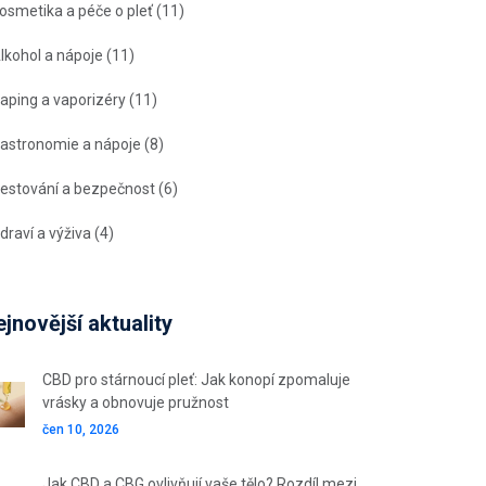
osmetika a péče o pleť
(11)
lkohol a nápoje
(11)
aping a vaporizéry
(11)
astronomie a nápoje
(8)
estování a bezpečnost
(6)
draví a výživa
(4)
jnovější aktuality
CBD pro stárnoucí pleť: Jak konopí zpomaluje
vrásky a obnovuje pružnost
čen 10, 2026
Jak CBD a CBG ovlivňují vaše tělo? Rozdíl mezi