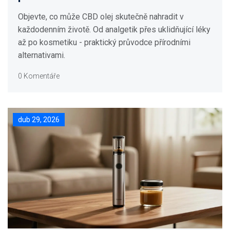
návykům
Objevte, co může CBD olej skutečně nahradit v
každodenním životě. Od analgetik přes uklidňující léky
až po kosmetiku - praktický průvodce přírodními
alternativami.
0 Komentáře
dub 29, 2026