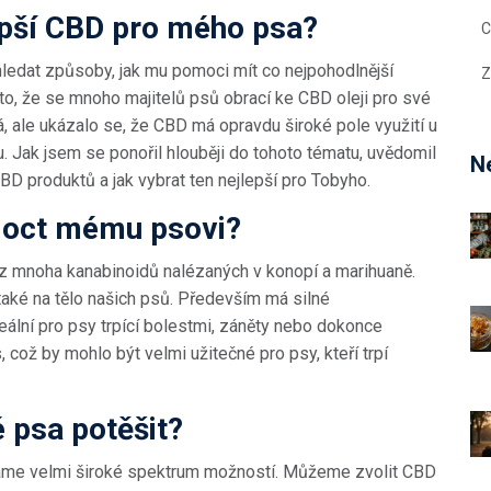
lepší CBD pro mého psa?
C
hledat způsoby, jak mu pomoci mít co nejpohodlnější
Z
na to, že se mnoho majitelů psů obrací ke CBD oleji pro své
á, ale ukázalo se, že CBD má opravdu široké pole využití u
. Jak jsem se ponořil hlouběji do tohoto tématu, uvědomil
Ne
D produktů a jak vybrat ten nejlepší pro Tobyho.
moct mému psovi?
n z mnoha kanabinoidů nalézaných v konopí a marihuaně.
také na tělo našich psů. Především má silné
ideální pro psy trpící bolestmi, záněty nebo dokonce
, což by mohlo být velmi užitečné pro psy, kteří trpí
 psa potěšit?
me velmi široké spektrum možností. Můžeme zvolit CBD