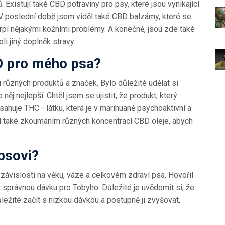
. Existují také CBD potraviny pro psy, které jsou vynikající
. V poslední době jsem viděl také CBD balzámy, které se
pí nějakými kožními problémy. A konečně, jsou zde také
i jiný doplněk stravy.
D pro mého psa?
 různých produktů a značek. Bylo důležité udělat si
 něj nejlepší. Chtěl jsem se ujistit, že produkt, který
ahuje THC - látku, která je v marihuaně psychoaktivní a
l také zkoumáním různých koncentrací CBD oleje, abych
psovi?
závislosti na věku, váze a celkovém zdraví psa. Hovořil
 správnou dávku pro Tobyho. Důležité je uvědomit si, že
ůležité začít s nízkou dávkou a postupně ji zvyšovat,