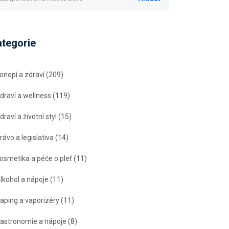
ategorie
onopí a zdraví
(209)
draví a wellness
(119)
draví a životní styl
(15)
rávo a legislativa
(14)
osmetika a péče o pleť
(11)
lkohol a nápoje
(11)
aping a vaporizéry
(11)
astronomie a nápoje
(8)