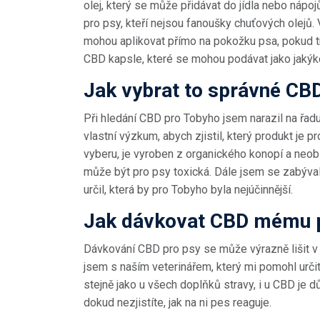
olej, který se může přidávat do jídla nebo nápojů
pro psy, kteří nejsou fanoušky chuťových olejů
mohou aplikovat přímo na pokožku psa, pokud tr
CBD kapsle, které se mohou podávat jako jakýkol
Jak vybrat to správné CB
Při hledání CBD pro Tobyho jsem narazil na řadu
vlastní výzkum, abych zjistil, který produkt je pro
vyberu, je vyroben z organického konopí a neobs
může být pro psy toxická. Dále jsem se zabýva
určil, která by pro Tobyho byla nejúčinnější.
Jak dávkovat CBD mému 
Dávkování CBD pro psy se může výrazně lišit v 
jsem s naším veterinářem, který mi pomohl určit
stejně jako u všech doplňků stravy, i u CBD je d
dokud nezjistíte, jak na ni pes reaguje.