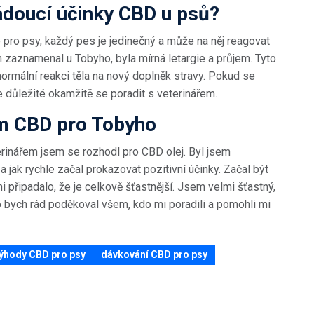
ádoucí účinky CBD u psů?
ro psy, každý pes je jedinečný a může na něj reagovat
em zaznamenal u Tobyho, byla mírná letargie a průjem. Tyto
normální reakci těla na nový doplněk stravy. Pokud se
je důležité okamžitě se poradit s veterinářem.
ím CBD pro Tobyho
inářem jsem se rozhodl pro CBD olej. Byl jsem
a jak rychle začal prokazovat pozitivní účinky. Začal být
i připadalo, že je celkově šťastnější. Jsem velmi šťastný,
 bych rád poděkoval všem, kdo mi poradili a pomohli mi
ýhody CBD pro psy
dávkování CBD pro psy