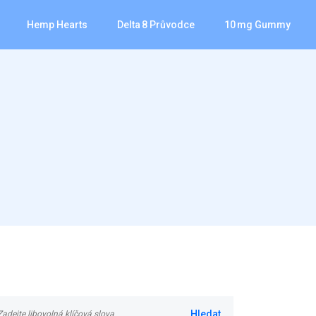
Hemp Hearts
Delta 8 Průvodce
10 Mg Gummy