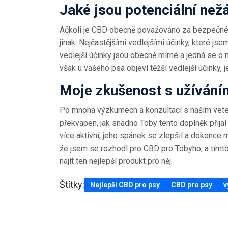
Jaké jsou potenciální než
Ačkoli je CBD obecně považováno za bezpečné p
jinak. Nejčastějšími vedlejšími účinky, které js
vedlejší účinky jsou obecně mírné a jedná se o 
však u vašeho psa objeví těžší vedlejší účinky, 
Moje zkušenost s užíván
Po mnoha výzkumech a konzultací s naším veter
překvapen, jak snadno Toby tento doplněk přijal 
více aktivní, jeho spánek se zlepšil a dokonce m
že jsem se rozhodl pro CBD pro Tobyho, a tímto
najít ten nejlepší produkt pro něj.
Štítky:
Nejlepší CBD pro psy
CBD pro psy
v