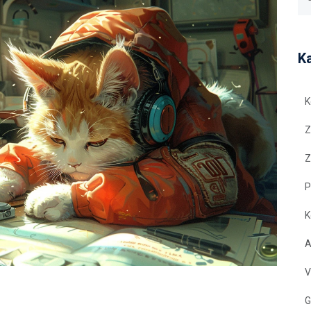
K
K
Z
Z
P
K
A
V
G