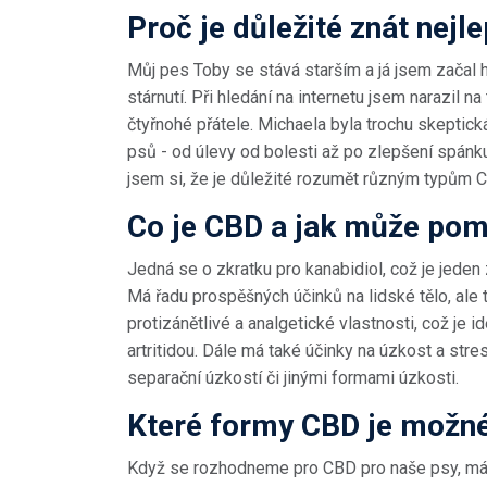
Proč je důležité znát nej
Můj pes Toby se stává starším a já jsem začal 
stárnutí. Při hledání na internetu jsem narazil 
čtyřnohé přátele. Michaela byla trochu skeptick
psů - od úlevy od bolesti až po zlepšení spánku
jsem si, že je důležité rozumět různým typům CB
Co je CBD a jak může po
Jedná se o zkratku pro kanabidiol, což je jede
Má řadu prospěšných účinků na lidské tělo, ale 
protizánětlivé a analgetické vlastnosti, což je 
artritidou. Dále má také účinky na úzkost a stres
separační úzkostí či jinými formami úzkosti.
Které formy CBD je možné
Když se rozhodneme pro CBD pro naše psy, má