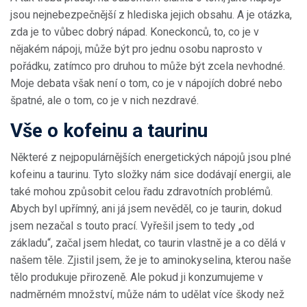
jsou nejnebezpečnější z hlediska jejich obsahu. A je otázka,
zda je to vůbec dobrý nápad. Koneckonců, to, co je v
nějakém nápoji, může být pro jednu osobu naprosto v
pořádku, zatímco pro druhou to může být zcela nevhodné.
Moje debata však není o tom, co je v nápojích dobré nebo
špatné, ale o tom, co je v nich nezdravé.
Vše o kofeinu a taurinu
Některé z nejpopulárnějších energetických nápojů jsou plné
kofeinu a taurinu. Tyto složky nám sice dodávají energii, ale
také mohou způsobit celou řadu zdravotních problémů.
Abych byl upřímný, ani já jsem nevěděl, co je taurin, dokud
jsem nezačal s touto prací. Vyřešil jsem to tedy „od
základu“, začal jsem hledat, co taurin vlastně je a co dělá v
našem těle. Zjistil jsem, že je to aminokyselina, kterou naše
tělo produkuje přirozeně. Ale pokud ji konzumujeme v
nadměrném množství, může nám to udělat více škody než