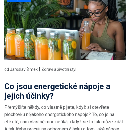
|
od Jaroslav Šimek
Zdraví a životní styl
Co jsou energetické nápoje a
jejich účinky?
Přemýšlíte někdy, co vlastně pijete, když si otevřete
plechovku nějakého energetického nápoje? To, co je na
etiketě, nám vlastně moc neříká, i když se to tak může zdát.
A tak třeba pracuji na odborném článku o tom, jaké nápoje