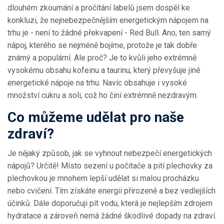
dlouhém zkoumání a pročítání labelů jsem dospěl ke
konkluzi, že nejnebezpečnějším energetickým nápojem na
trhu je - není to žádné překvapení - Red Bull. Ano, ten samý
nápoj, kterého se nejméně bojíme, protože je tak dobře
známý a populární. Ale proč? Je to kvůli jeho extrémně
vysokému obsahu kofeinu a taurinu, který převyšuje jiné
energetické nápoje na trhu. Navíc obsahuje i vysoké
množství cukru a soli, což ho činí extrémně nezdravým.
Co můžeme udělat pro naše
zdraví?
Je nějaký způsob, jak se vyhnout nebezpečí energetických
nápojů? Určitě! Místo sezení u počítače a pití plechovky za
plechovkou je mnohem lepší udělat si malou procházku
nebo cvičení. Tím získáte energii přirozeně a bez vedlejších
účinků. Dále doporučuji pít vodu, která je nejlepším zdrojem
hydratace a zároveň nemá žádné škodlivé dopady na zdraví.