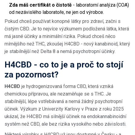
Zda máš certifikát o čistotě
- laboratorní analýza (COA)
od nezávislého laboratoře, ne jen od výrobce.
Pokud chceš používat konopné látky pro zdraví, začni s
čistým CBD. Je to nejvíce výzkumem podložená látka, která
má jasné účinky a minimální rizika. Pokud chceš něco
mírnějšího než THC, zkoušej H4CBD - nový kanabinoid, který
je stabilnější než Delta 8 a nemá psychotropní účinky.
H4CBD - co to je a proč to stojí
za pozornost?
H4CBD
je
hydrogenizovaná forma CBD, která vzniká
chemickou přípravou, ale nezaměňuje se s THC
.
Je
stabilnější, lépe vstřebávaná a nemá žádný psychotropní
účinek. Výzkum z Univerzity Karlovy v Praze z roku 2025
ukázal, že H4CBD má silnější účinek na endokannabinoidní
systém než CBD, ale bez rizika vysokého nebo závislosti.
Některé výrobky s H4CBD už jsou dostupné v Česku - a