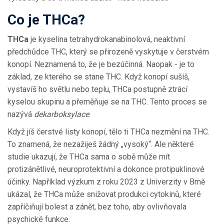
Co je THCa?
THCa
je
kyselina tetrahydrokanabinolová, neaktivní
předchůdce THC, který se přirozeně vyskytuje v čerstvém
konopí
.
Neznamená to, že je bezúčinná. Naopak - je to
základ, ze kterého se stane THC. Když konopí sušíš,
vystavíš ho světlu nebo teplu, THCa postupně ztrácí
kyselou skupinu a přeměňuje se na THC. Tento proces se
nazývá
dekarboksylace
.
Když jíš čerstvé listy konopí, tělo ti THCa nezmění na THC.
To znamená, že nezažiješ žádný „vysoký“. Ale některé
studie ukazují, že THCa sama o sobě může mít
protizánětlivé, neuroprotektivní a dokonce protipuklinové
účinky. Například výzkum z roku 2023 z Univerzity v Brně
ukázal, že THCa může snižovat produkci cytokinů, které
zapříčiňují bolest a zánět, bez toho, aby ovlivňovala
psychické funkce.