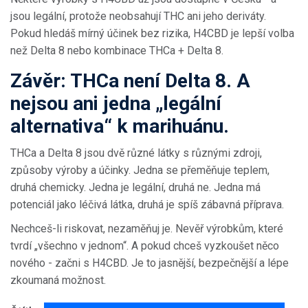
jsou legální, protože neobsahují THC ani jeho deriváty.
Pokud hledáš mírný účinek bez rizika, H4CBD je lepší volba
než Delta 8 nebo kombinace THCa + Delta 8.
Závěr: THCa není Delta 8. A
nejsou ani jedna „legální
alternativa“ k marihuánu.
THCa a Delta 8 jsou dvě různé látky s různými zdroji,
způsoby výroby a účinky. Jedna se přeměňuje teplem,
druhá chemicky. Jedna je legální, druhá ne. Jedna má
potenciál jako léčivá látka, druhá je spíš zábavná příprava.
Nechceš-li riskovat, nezaměňuj je. Nevěř výrobkům, které
tvrdí „všechno v jednom“. A pokud chceš vyzkoušet něco
nového - začni s H4CBD. Je to jasnější, bezpečnější a lépe
zkoumaná možnost.