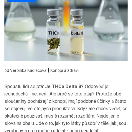
|
od Veronika Kadlecová
Konopí a zdraví
Spoustu lidí se ptá:
Je THCa Delta 8?
Odpověď je
jednoduchá - ne, není. Ale proč se toto ptají? Protože obě
sloučeniny pocházejí z konopí, mají podobné účinky a často
se objevují ve stejných produktech. Když ale chceš vědět, co
skutečně používáš, musíš rozumět rozdílům. Nejde jen o
slova na obalu. Jde o to, jak tyto látky působí v těle, jak jsou
vyrobeny a co ti mohou udělat - nebo neudělat.