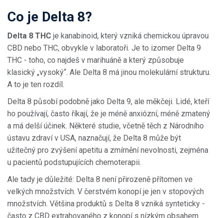
Co je Delta 8?
Delta 8 THC
je
kanabinoid, který vzniká chemickou úpravou
CBD nebo THC, obvykle v laboratoři
.
Je to izomer Delta 9
THC - toho, co najdeš v marihuáně a který způsobuje
klasický „vysoký“. Ale Delta 8 má jinou molekulární strukturu.
A to je ten rozdíl.
Delta 8 působí podobně jako Delta 9, ale měkčeji. Lidé, kteří
ho používají, často říkají, že je méně anxiózní, méně zmatený
a má delší účinek. Některé studie, včetně těch z Národního
ústavu zdraví v USA, naznačují, že Delta 8 může být
užitečný pro zvýšení apetitu a zmírnění nevolnosti, zejména
u pacientů podstupujících chemoterapii.
Ale tady je důležité: Delta 8 není přirozeně přítomen ve
velkých množstvích. V čerstvém konopí je jen v stopových
množstvích. Většina produktů s Delta 8 vzniká synteticky -
často z CBD extrahovaného z konopí s nízkým obsahem