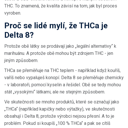
THC. To znamená, že kvalita závisí na tom, jak byl proces
vyroben.
Proč se lidé mylí, že THCa je
Delta 8?
Protože obě látky se prodávají jako „legální alternativy“ k
marihuánu. A protože obě mohou být zdrojem THC - jen
jiným způsobem.
THCa se přeměňuje na THC teplem - například když kouříš,
vaříš nebo vypaluješ konopí. Delta 8 se přeměňuje chemicky
- v laboratoři, pomocí kyselin a řešidel. Obě se tedy mohou
stát „vysokými“ látkami, ale ne stejným způsobem.
Ve skutečnosti se mnoho produktů, které se označují jako
„THCa“ (například kapičky nebo výtažky), ve skutečnosti
obsahují i Delta 8, protože výrobci nejsou přesní. A to je
problém. Pokud si koupíš „100 % THCa“ a pak se cítíš