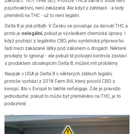
zákona č. 167/1998 Sb.). Protože THCa sama o sobě není
psychoaktivní, není zakázaná. Ale když ji zahřeješ - a tedy
přeměníš na THC - už to není legální.
Delta 8 je jiná příběh. V Česku se považuje za derivát THC a
proto je
nelegální
, pokud je výsledkem chemické úpravy. I
když pochází z legálního CBD, jeho syntetická příprava ho
řadí mezi zakázané látky pod zákonem o drogách. Některé
prodejny to ignorují - ale pokud tě policejní kontrola zastaví
s produktem obsahujícím Delta 8, můžeš mít problémy.
Naopak v USA je Delta 8 v některých státech legální,
protože vychází z 2018 Farm Bill, který povolil CBD z
konopí. Ale v Evropě to takhle nefunguje. Zde je pravidlo
jednoduché: pokud to může být přeměněno na THC, je to
podezřelé.