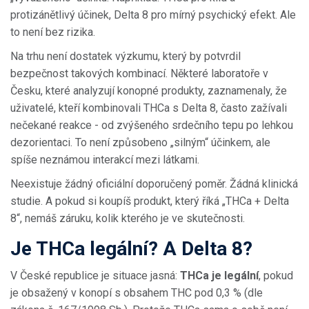
protizánětlivý účinek, Delta 8 pro mírný psychický efekt. Ale
to není bez rizika.
Na trhu není dostatek výzkumu, který by potvrdil
bezpečnost takových kombinací. Některé laboratoře v
Česku, které analyzují konopné produkty, zaznamenaly, že
uživatelé, kteří kombinovali THCa s Delta 8, často zažívali
nečekané reakce - od zvýšeného srdečního tepu po lehkou
dezorientaci. To není způsobeno „silným“ účinkem, ale
spíše neznámou interakcí mezi látkami.
Neexistuje žádný oficiální doporučený poměr. Žádná klinická
studie. A pokud si koupíš produkt, který říká „THCa + Delta
8“, nemáš záruku, kolik kterého je ve skutečnosti.
Je THCa legální? A Delta 8?
V České republice je situace jasná:
THCa je legální
, pokud
je obsažený v konopí s obsahem THC pod 0,3 % (dle