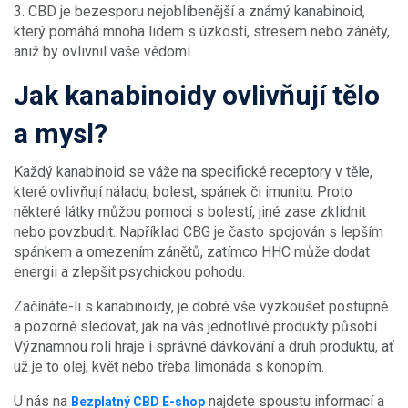
3. CBD je bezesporu nejoblíbenější a známý kanabinoid,
který pomáhá mnoha lidem s úzkostí, stresem nebo záněty,
aniž by ovlivnil vaše vědomí.
Jak kanabinoidy ovlivňují tělo
a mysl?
Každý kanabinoid se váže na specifické receptory v těle,
které ovlivňují náladu, bolest, spánek či imunitu. Proto
některé látky můžou pomoci s bolestí, jiné zase zklidnit
nebo povzbudit. Například CBG je často spojován s lepším
spánkem a omezením zánětů, zatímco HHC může dodat
energii a zlepšit psychickou pohodu.
Začínáte-li s kanabinoidy, je dobré vše vyzkoušet postupně
a pozorně sledovat, jak na vás jednotlivé produkty působí.
Významnou roli hraje i správné dávkování a druh produktu, ať
už je to olej, květ nebo třeba limonáda s konopím.
U nás na
najdete spoustu informací a
Bezplatný CBD E-shop