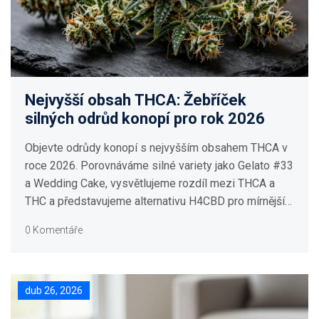
Nejvyšší obsah THCA: Žebříček
silných odrůd konopí pro rok 2026
Objevte odrůdy konopí s nejvyšším obsahem THCA v
roce 2026. Porovnáváme silné variety jako Gelato #33
a Wedding Cake, vysvětlujeme rozdíl mezi THCA a
THC a představujeme alternativu H4CBD pro mírnější
účinky.
0 Komentáře
dub 26, 2026