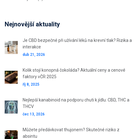
Nejnovější aktuality
Je CBD bezpečné při užívání léků na krevní tlak? Rizika a
interakce
dub 21, 2026
Kolik stojí konopná čokoláda? Aktuální ceny a cenové
faktory vČR 2025
říj 8, 2025
Nejlepší kanabinoid na podporu chuti k jídlu: CBD, THC a
THCV
čec 13, 2026
Můžete předávkovat thujonem? Skutečné riziko z
absintu