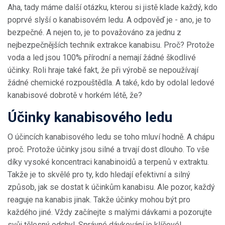
Aha, tady máme další otázku, kterou si jistě klade každý, kdo
poprvé slyší o kanabisovém ledu. A odpověď je - ano, je to
bezpečné. A nejen to, je to považováno za jednu z
nejbezpečnějších technik extrakce kanabisu. Proč? Protože
voda a led jsou 100% přírodní a nemají žádné škodlivé
účinky. Roli hraje také fakt, že při výrobě se nepoužívají
žádné chemické rozpouštědla. A také, kdo by odolal ledové
kanabisové dobrotě v horkém létě, že?
Účinky kanabisového ledu
O účincích kanabisového ledu se toho mluví hodně. A chápu
proč. Protože účinky jsou silné a trvají dost dlouho. To vše
díky vysoké koncentraci kanabinoidů a terpenů v extraktu.
Takže je to skvělé pro ty, kdo hledají efektivní a silný
způsob, jak se dostat k účinkům kanabisu. Ale pozor, každý
reaguje na kanabis jinak. Takže účinky mohou být pro
každého jiné. Vždy začínejte s malými dávkami a pozorujte
svůj tělesný odchyl. Správné dávkování je klíčové!