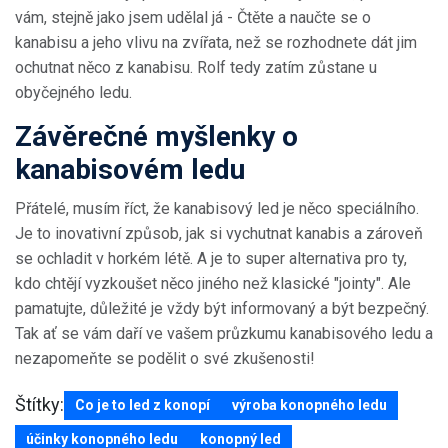
vám, stejně jako jsem udělal já - Čtěte a naučte se o
kanabisu a jeho vlivu na zvířata, než se rozhodnete dát jim
ochutnat něco z kanabisu. Rolf tedy zatím zůstane u
obyčejného ledu.
Závěrečné myšlenky o
kanabisovém ledu
Přátelé, musím říct, že kanabisový led je něco speciálního.
Je to inovativní způsob, jak si vychutnat kanabis a zároveň
se ochladit v horkém létě. A je to super alternativa pro ty,
kdo chtějí vyzkoušet něco jiného než klasické "jointy". Ale
pamatujte, důležité je vždy být informovaný a být bezpečný.
Tak ať se vám daří ve vašem průzkumu kanabisového ledu a
nezapomeňte se podělit o své zkušenosti!
Štítky:
Co je to led z konopí
výroba konopného ledu
účinky konopného ledu
konopný led