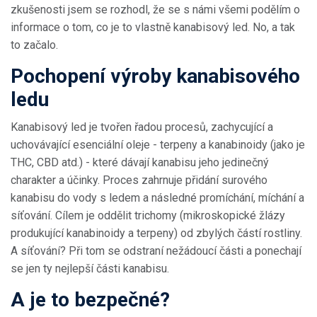
zkušenosti jsem se rozhodl, že se s námi všemi podělím o
informace o tom, co je to vlastně kanabisový led. No, a tak
to začalo.
Pochopení výroby kanabisového
ledu
Kanabisový led je tvořen řadou procesů, zachycující a
uchovávající esenciální oleje - terpeny a kanabinoidy (jako je
THC, CBD atd.) - které dávají kanabisu jeho jedinečný
charakter a účinky. Proces zahrnuje přidání surového
kanabisu do vody s ledem a následné promíchání, míchání a
síťování. Cílem je oddělit trichomy (mikroskopické žlázy
produkující kanabinoidy a terpeny) od zbylých částí rostliny.
A síťování? Při tom se odstraní nežádoucí části a ponechají
se jen ty nejlepší části kanabisu.
A je to bezpečné?