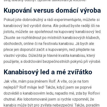
Kupování versus domácí výroba
Pokud jste dobrodružný a rádi experimentujete, můžete si
kanabisový led vyrobit doma. Ale pokud byste raději šli na
jistotu, můžete se spolehnout na kupovaný kanabisový led.
Zkuste se rozhlédnout po místních kanabisových klubech,
obchodech, online či na festivalu kanabisu. Já bych ale
přece jen doporučil začít s kupovaným, než přejdete na
vlastní výrobu. Důležitá je hlavně kvalita kanabisu, který
použijete, a dodržování bezpečnostních pokynů při výrobě.
Kanabisový led a mé zvířátko
Jak víte, mám psa jménem Rolf. A víte, co je na tom
nejlepší? Rolf miluje led! Takže, když jsem se poprvé
dozvěděl o kanabisovém ledu, napadlo mě, zda by Rolfovi
chutnal. Ale lobotomovaně jsem si rychle vzpomněl, že
kanabis může být pro zvířata nebezpečný. Takže, poradím